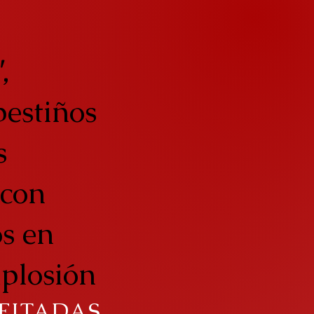
"
,
pestiños
s
 con
s en
plosión
FITADAS