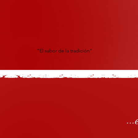
"El sabor de la tradición"
..