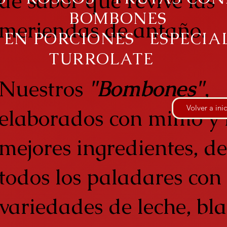
de sabor que revive las
BOMBONES
meriendas de antaño.
 EN PORCIONES
ESPECIA
TURROLATE
Nuestros
"Bombones"
,
Volver a ini
elaborados con mimo y 
mejores ingredientes, de
todos los paladares con
variedades de leche, bl