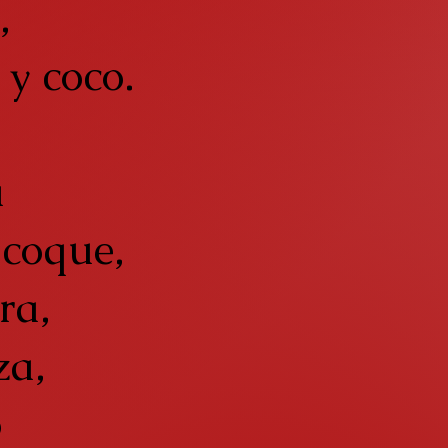
,
 y coco.
a
icoque,
ra,
za,
o