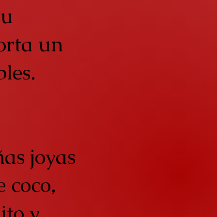
su
orta un
bles.
ñas joyas
e coco,
ito y