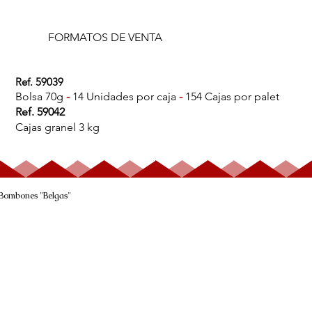
FORMATOS DE VENTA
Ref. 59039
Bolsa 70g
-
14 Unidades por caja
-
154 Cajas por palet
Ref. 59042
Cajas granel 3 kg
Bombones "Belgas"
BOMBÓN CHOCOLATE
CARAMELO