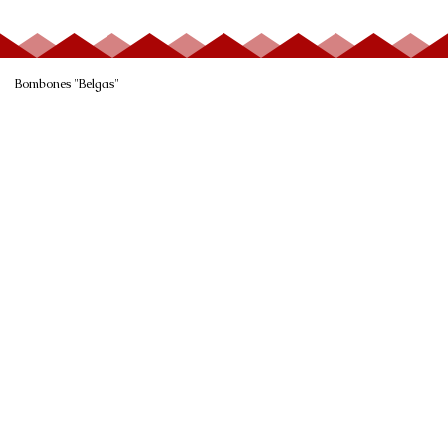
Bombones "Belgas"
BOMBONES
CHOCOLATE
SURTIDOS